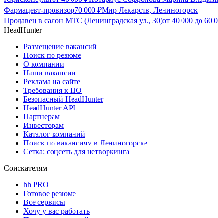
Фармацевт-провизор
70 000
₽
Мир Лекарств, Лениногорск
Продавец в салон МТС (Ленинградская ул., 30)
от
40 000
до
60 
HeadHunter
Размещение вакансий
Поиск по резюме
О компании
Наши вакансии
Реклама на сайте
Требования к ПО
Безопасный HeadHunter
HeadHunter API
Партнерам
Инвесторам
Каталог компаний
Поиск по вакансиям в Лениногорске
Сетка: соцсеть для нетворкинга
Соискателям
hh PRO
Готовое резюме
Все сервисы
Хочу у вас работать