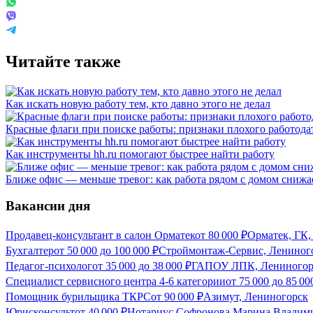
Читайте также
Как искать новую работу тем, кто давно этого не делал
Красные флаги при поиске работы: признаки плохого работода
Как инструменты hh.ru помогают быстрее найти работу
Ближе офис — меньше тревог: как работа рядом с домом снижае
Вакансии дня
Продавец-консультант в салон Орматек
от
80 000
₽
Орматек, ГК,
Бухгалтер
от
50 000
до
100 000
₽
Строймонтаж-Сервис, Лениног
Педагог-психолог
от
35 000
до
38 000
₽
ГАПОУ ЛПК, Лениногор
Специалист сервисного центра 4-6 категории
от
75 000
до
85 00
Помощник бурильщика ТКРС
от
90 000
₽
Азимут, Лениногорск
Юрисконсульт
от
40 000
₽
Нотариус Софронова Марина Владими