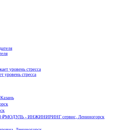
теля
т уровень стресса
 Казань
орск
ск
0
₽
МОДУЛЬ - ИНЖИНИРИНГ сервис, Лениногорск
ровна, Лениногорск