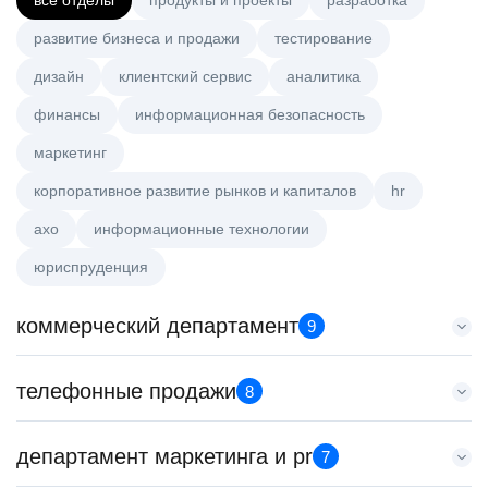
все отделы
продукты и проекты
разработка
развитие бизнеса и продажи
тестирование
дизайн
клиентский сервис
аналитика
финансы
информационная безопасность
маркетинг
корпоративное развитие рынков и капиталов
hr
axo
информационные технологии
юриспруденция
коммерческий департамент
9
Key Account Manager (EdTech)
телефонные продажи
8
HeadHunter::Коммерческий департамент
4 авг. 2026
Менеджер по продажам крупному бизнесу
департамент маркетинга и pr
150000 ₽
7
HeadHunter::Телефонные продажи
Казань