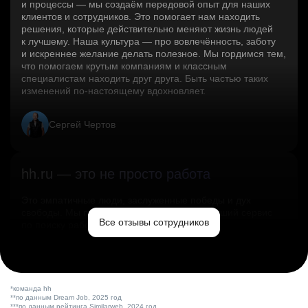
и процессы — мы создаём передовой опыт для наших
клиентов и сотрудников. Это помогает нам находить
решения, которые действительно меняют жизнь людей
к лучшему. Наша культура — про вовлечённость, заботу
и искреннее желание делать полезное. Мы гордимся тем,
что помогаем крутым компаниям и классным
специалистам находить друг друга. Быть частью таких
изменений по‑настоящему вдохновляет.
Сергей Чертов
hh.ru — это не просто работа
Это эмпатичные люди, заслуженные победы и дух
свободы. Мы помогаем миру и создаём лучший сервис
Все отзывы сотрудников
по поиску работы в стране.
Ольга Емельянова
*команда hh
**по данным Dream Job, 2025 год
***по данным рейтинга Similarweb, 2024 год