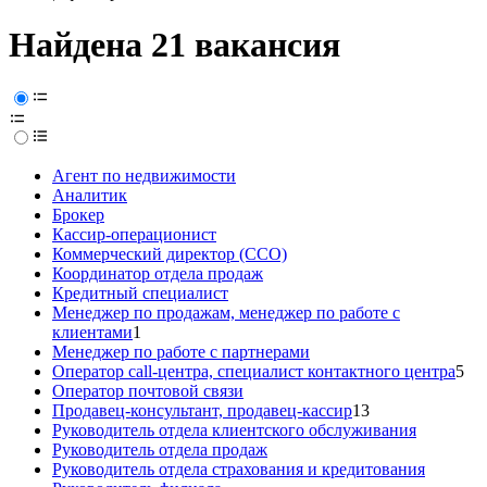
Найдена 21 вакансия
Агент по недвижимости
Аналитик
Брокер
Кассир-операционист
Коммерческий директор (CCO)
Координатор отдела продаж
Кредитный специалист
Менеджер по продажам, менеджер по работе с
клиентами
1
Менеджер по работе с партнерами
Оператор call-центра, специалист контактного центра
5
Оператор почтовой связи
Продавец-консультант, продавец-кассир
13
Руководитель отдела клиентского обслуживания
Руководитель отдела продаж
Руководитель отдела страхования и кредитования