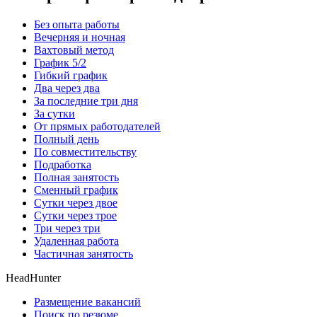
Без опыта работы
Вечерняя и ночная
Вахтовый метод
График 5/2
Гибкий график
Два через два
За последние три дня
За сутки
От прямых работодателей
Полный день
По совместительству
Подработка
Полная занятость
Сменный график
Сутки через двое
Сутки через трое
Три через три
Удаленная работа
Частичная занятость
HeadHunter
Размещение вакансий
Поиск по резюме